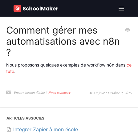
Toggle
Navigatio
SchoolMaker - FR
Comment gérer mes
automatisations avec n8n
SchoolMaker - EN
?
Contact
Nous proposons quelques exemples de workflow n8n dans
ce
tuto
.
Encore besoin d'aide ?
Nous contacter
Mis à jour : Octobre 9, 2025
ARTICLES ASSOCIÉS
Intégrer Zapier à mon école